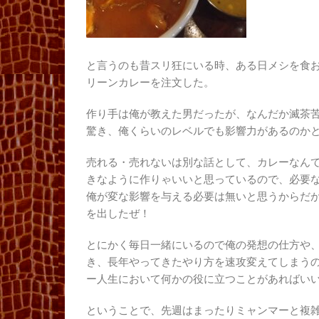
と言うのも昔スリ狂にいる時、ある日メシを食
リーンカレーを注文した。
作り手は俺が教えた男だったが、なんだか滅茶
驚き、俺くらいのレベルでも影響力があるのか
売れる・売れないは別な話として、カレーなん
きなように作りゃいいと思っているので、必要
俺が変な影響を与える必要は無いと思うからだ
を出したぜ！
とにかく毎日一緒にいるので俺の発想の仕方や
き、長年やってきたやり方を速攻変えてしまう
ー人生において何かの役に立つことがあればい
ということで、先週はまったりミャンマーと複雑