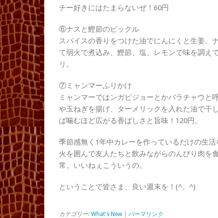
チー好きにはたまらないぜ！60円
⑥ナスと鰹節のピックル
スパイスの香りをつけた油でにんにくと生姜、
て弱火で煮込み、鰹節、塩、レモンで味を調えて
リ。
⑦ミャンマーふりかけ
ミャンマーではンガピジョーとかバラチャウと
や玉ねぎを揚げ、ターメリックを入れた油で干
ば噛むほど広がる香ばしさと旨味！120円。
季節感無く1年中カレーを作っているだけの生活
火を囲んで友人たちと飲みながらのんびり肉を
常。いいねぇこういうの。
ということで皆さま、良い週末を！(^。^)
カテゴリー:
What's New
|
パーマリンク