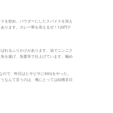
ナスを炒め、パウダーにしたスパイスを加え
あります。カレー華を添えるぜ！120円ナ
呼ばれるふりかけがあります。油でニンニク
し魚を揚げ、魚醤等で仕上げています。噛め
なので、昨日はヒサビサにBBQをやった。
食うなんて言うのは、俺にとっては結構非日