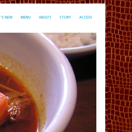
’S NEW
MENU
ABOUT
STORY
ACCESS