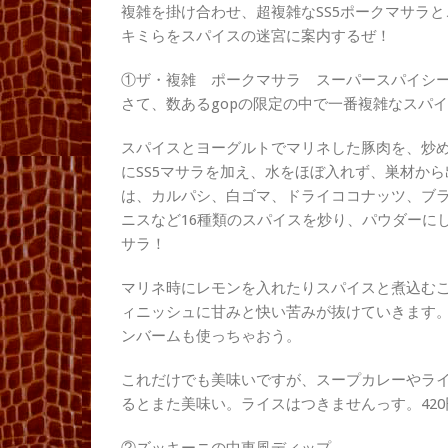
複雑を掛け合わせ、超複雑なSS5ポークマサラと
キミらをスパイスの迷宮に案内するぜ！
①ザ・複雑 ポークマサラ スーパースパイシー5
さて、数あるgopの限定の中で一番複雑なスパ
スパイスとヨーグルトでマリネした豚肉を、炒
にSS5マサラを加え、水をほぼ入れず、巣材から
は、カルパシ、白ゴマ、ドライココナッツ、ブ
ニスなど16種類のスパイスを炒り、パウダーに
サラ！
マリネ時にレモンを入れたりスパイスと煮込む
ィニッシュに甘みと快い苦みが抜けていきます
ンバームも使っちゃおう。
これだけでも美味いですが、スープカレーやライ
るとまた美味い。ライスはつきませんっす。42