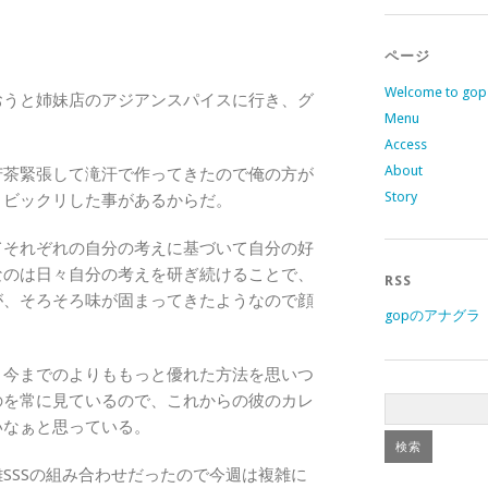
ページ
Welcome to gop
おうと姉妹店のアジアンスパイスに行き、グ
Menu
Access
About
苦茶緊張して滝汗で作ってきたので俺の方が
Story
とビックリした事があるからだ。
てそれぞれの自分の考えに基づいて自分の好
なのは日々自分の考えを研ぎ続けることで、
RSS
が、そろそろ味が固まってきたようなので顔
gopのアナグラ 
、今までのよりももっと優れた方法を思いつ
のを常に見ているので、これからの彼のカレ
いなぁと思っている。
SSSの組み合わせだったので今週は複雑に