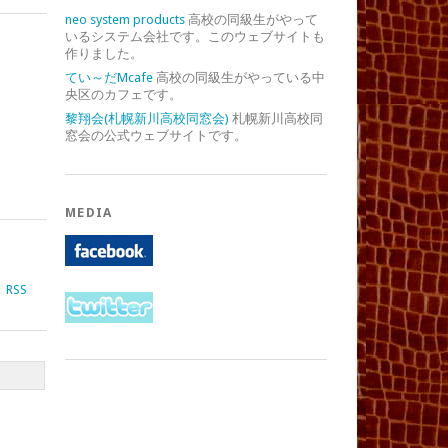
neo system products
高校の同級生がやって
いるシステム会社です。このウェブサイトも
作りました。
てい～だMcafe
高校の同級生がやっている中
央区のカフェです。
黎翔会(札幌新川高校同窓会)
札幌新川高校同
窓会の公式ウェブサイトです。
MEDIA
RSS