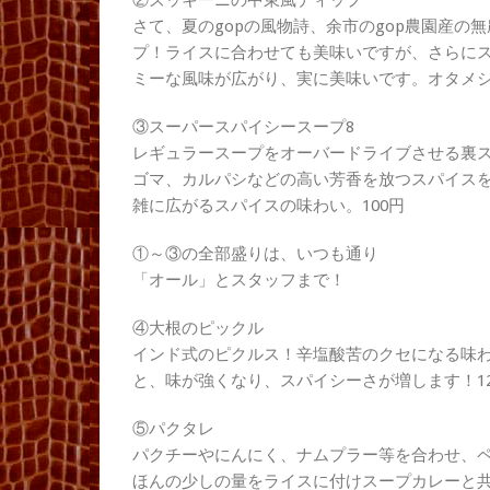
②ズッキーニの中東風ディップ
さて、夏のgopの風物詩、余市のgop農園産の
プ！ライスに合わせても美味いですが、さらに
ミーな風味が広がり、実に美味いです。オタメシ
③スーパースパイシースープ8
レギュラースープをオーバードライブさせる裏ス
ゴマ、カルパシなどの高い芳香を放つスパイスを
雑に広がるスパイスの味わい。100円
①～③の全部盛りは、いつも通り
「オール」とスタッフまで！
④大根のピックル
インド式のピクルス！辛塩酸苦のクセになる味
と、味が強くなり、スパイシーさが増します！12
⑤パクタレ
パクチーやにんにく、ナムプラー等を合わせ、
ほんの少しの量をライスに付けスープカレーと