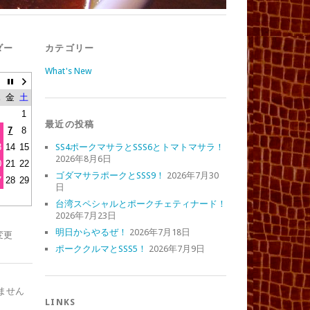
ダー
カテゴリー
What's New
木
金
土
1
最近の投稿
7
8
3
14
15
SS4ポークマサラとSSS6とトマトマサラ！
2026年8月6日
0
21
22
ゴダマサラポークとSSS9！
2026年7月30
7
28
29
日
台湾スペシャルとポークチェティナード！
2026年7月23日
明日からやるぜ！
2026年7月18日
変更
ポーククルマとSSS5！
2026年7月9日
ません
LINKS