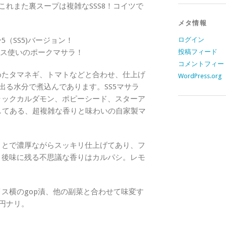
これまた裏スープは複雑なSSS8！コイツで
メタ情報
（SS5)バージョン！
ログイン
イス使いのポークマサラ！
投稿フィード
コメントフィー
めたタマネギ、トマトなどと合わせ、仕上げ
WordPress.org
出る水分で煮込んであります。SS5マサラ
ラックカルダモン、ポピーシード、スターア
してある、超複雑な香りと味わいの自家製マ
ことで濃厚ながらスッキリ仕上げてあり、フ
。後味に残る不思議な香りはカルパシ。レモ
ス横のgop漬、他の副菜と合わせて味変す
0円ナリ。