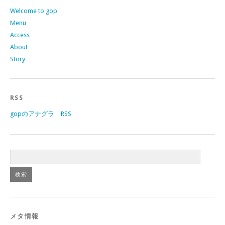
Welcome to gop
Menu
Access
About
Story
RSS
gopのアナグラ RSS
メタ情報