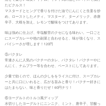
たピクルス！
マスタードとヒングで香りを付けた油でにんにくと生姜を炒
め、ローストしたメティ、マスタード、ターメリック、赤唐
辛子、大根を加え、レモンで酸味をつけてあります。
味は強めに仕上げ、辛塩酸苦のクセになる味わい。一口ごと
にスープカレーや他の副菜と合わせると、味が強くなり、ス
パイシーさが増します！120円
⑤パクタレ
常連さんに人気のパクチーのタレ、パクタレ！パクチーやに
んにく、ナムプラー等を合わせ、ペーストにしてあります。
少量で効くので、ほんの少しををライスに付け、スープカレ
ーと共に口にいれると、広がる旨みと香り！パクチー好きに
はたまらない、味と香りだぜ！60円ナリ！
⑥ヨーグルトのトルコ風ディップ
水切りしたヨーグルトにニンニク、ミント、唐辛子、甘酸っ