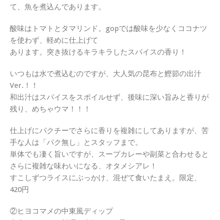
て、魚を煮込んであります。
酸味はトマトとタマリンド。gopでは酸味を少なくココナツ
を使わず、軽めに仕上げて
あります。突き抜けるキラキラしたスパイスの香り！
いつもは水で煮込むのですが、大人気の昆布と鰹節の出汁
Ver.！！
和出汁はスパイスをスポイルせず、後味に深い旨みと香りが
残り、めちゃウマ！！！
仕上げにパクチーでさらに香りを複雑にしてありますが、苦
手な人は「パク無し」とスタッフまで。
単体でも凄く旨いですが、スープカレーや副菜と合わせると
さらに複雑な味わいになる、オタメシアレ！
すこしずつライスにぶっかけ、混ぜて食いたまえ。限定、
420円
②ヒヨコマメの中東風ディップ