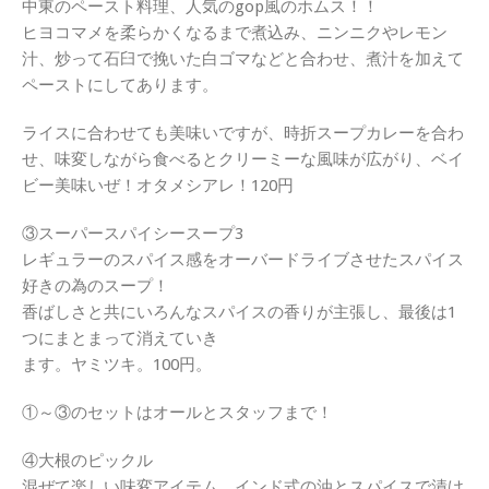
中東のペースト料理、人気のgop風のホムス！！
ヒヨコマメを柔らかくなるまで煮込み、ニンニクやレモン
汁、炒って石臼で挽いた白ゴマなどと合わせ、煮汁を加えて
ペーストにしてあります。
ライスに合わせても美味いですが、時折スープカレーを合わ
せ、味変しながら食べるとクリーミーな風味が広がり、ベイ
ビー美味いぜ！オタメシアレ！120円
③スーパースパイシースープ3
レギュラーのスパイス感をオーバードライブさせたスパイス
好きの為のスープ！
香ばしさと共にいろんなスパイスの香りが主張し、最後は1
つにまとまって消えていき
ます。ヤミツキ。100円。
①～③のセットはオールとスタッフまで！
④大根のピックル
混ぜて楽しい味変アイテム、インド式の油とスパイスで漬け