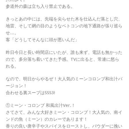
参道外の森は立ち入り禁止である。
きっとあの中には、先端を尖らせた木を仕込んだ落とし穴、
地雷、そして網の目のようなベトコンの地下通路が張り巡ら
せ…。
客「どうしてそんなに頭が悪いんだ」
昨日今日と長い時間店にいたが、誰も来ず、電話も無かった
ので、多分落ち着いてきた予感。TVに出ると、常連に怒ら
れる。
なので、明日からやるぜ！大人気のミーンコロンブ和出汁バ
ージョン！
合わせる裏スープはSSS3!
①ミーン・コロンブ 和風出汁Ver.！
さてさて、みんな大好きミーン・コロンブ！大人気の、南イ
ンドの魚（ミーン）のカレーであります！
香りの良い唐辛子やスパイスをローストし、パウダーに挽い