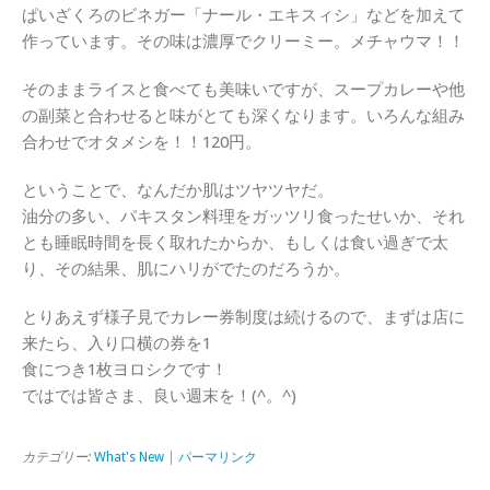
ぱいざくろのビネガー「ナール・エキスィシ」などを加えて
作っています。その味は濃厚でクリーミー。メチャウマ！！
そのままライスと食べても美味いですが、スープカレーや他
の副菜と合わせると味がとても深くなります。いろんな組み
合わせでオタメシを！！120円。
ということで、なんだか肌はツヤツヤだ。
油分の多い、パキスタン料理をガッツリ食ったせいか、それ
とも睡眠時間を長く取れたからか、もしくは食い過ぎで太
り、その結果、肌にハリがでたのだろうか。
とりあえず様子見でカレー券制度は続けるので、まずは店に
来たら、入り口横の券を1
食につき1枚ヨロシクです！
ではでは皆さま、良い週末を！(^。^)
カテゴリー:
What's New
|
パーマリンク