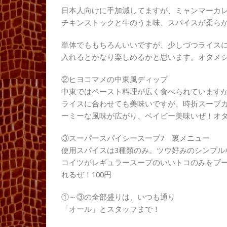
日本人向けに手加減してますが、ミャンマーカ
チキンストックと牛のうま味、スパイスが柔ら
単体でももちろんいいですが、少しづつライス
入れるとかなり楽しめるかと思います。オタメシ
②ヒヨコマメの中東風ディップ
中東ではペースト料理が広く食べられていますが
ライスに合わせても美味いですが、時折スープ
ーミーな風味が広がり、ベイビー美味いぜ！オタ
③スーパースパイシースープ7 裏メニュー
使用スパイスは3種類のみ。ツウ好みのシンプルな
コイツがレギュラースープのいいトコのみをブ
れるぜ！100円
①～③の全部盛りは、いつも通り
「オール」とスタッフまで！