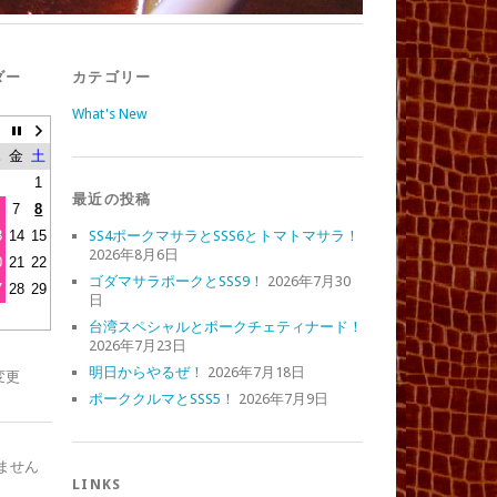
ダー
カテゴリー
What's New
木
金
土
1
最近の投稿
7
8
3
14
15
SS4ポークマサラとSSS6とトマトマサラ！
2026年8月6日
0
21
22
ゴダマサラポークとSSS9！
2026年7月30
7
28
29
日
台湾スペシャルとポークチェティナード！
2026年7月23日
明日からやるぜ！
2026年7月18日
変更
ポーククルマとSSS5！
2026年7月9日
ません
LINKS