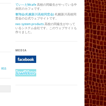
てい～だMcafe
高校の同級生がやっている中
央区のカフェです。
黎翔会(札幌新川高校同窓会)
札幌新川高校同
窓会の公式ウェブサイトです。
neo system products
高校の同級生がやって
いるシステム会社です。このウェブサイトも
作りました。
MEDIA
RSS