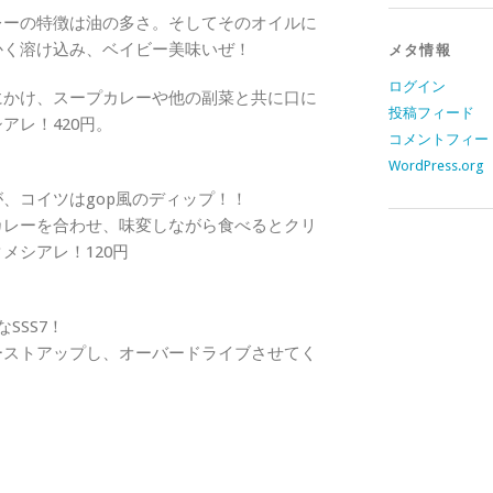
レーの特徴は油の多さ。そしてそのオイルに
かく溶け込み、ベイビー美味いぜ！
メタ情報
ログイン
にかけ、スープカレーや他の副菜と共に口に
投稿フィード
アレ！420円。
コメントフィー
WordPress.org
、コイツはgop風のディップ！！
カレーを合わせ、味変しながら食べるとクリ
メシアレ！120円
SSS7！
ーストアップし、オーバードライブさせてく