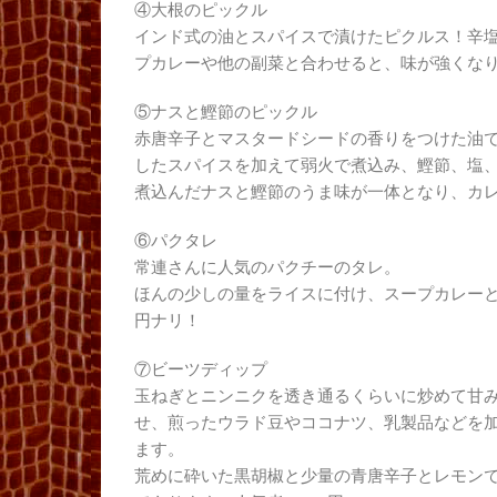
④大根のピックル
インド式の油とスパイスで漬けたピクルス！辛
プカレーや他の副菜と合わせると、味が強くなり
⑤ナスと鰹節のピックル
赤唐辛子とマスタードシードの香りをつけた油
したスパイスを加えて弱火で煮込み、鰹節、塩
煮込んだナスと鰹節のうま味が一体となり、カレ
⑥パクタレ
常連さんに人気のパクチーのタレ。
ほんの少しの量をライスに付け、スープカレーと
円ナリ！
⑦ビーツディップ
玉ねぎとニンニクを透き通るくらいに炒めて甘
せ、煎ったウラド豆やココナツ、乳製品などを
ます。
荒めに砕いた黒胡椒と少量の青唐辛子とレモン