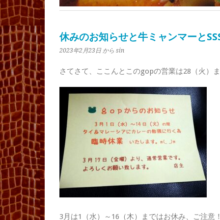
休みのお知らせと牛ミャンマーとSS
2023年2月23日
から sin
さてさて、ここんとこのgopの営業は28（火）
3月は1（水）～16（木）まではお休み、ご注意！