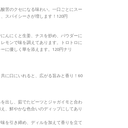
塩酸苦のクセになる味わい。一口ごとにスー
、スパイシーさが増します！120円
でにんにくと生姜、ナスを炒め、パウダーに
、レモンで味を調えてあります。トロトロに
ーに優しく華を添えます。120円ナリ
共に口にいれると、広がる旨みと香り！60
みを出し、茹でたビーツとジャガイモと合わ
加え、鮮やかな色合いのディップにしてあり
で味を引き締め、ディルを加えて香りを立て