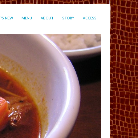
’S NEW
MENU
ABOUT
STORY
ACCESS