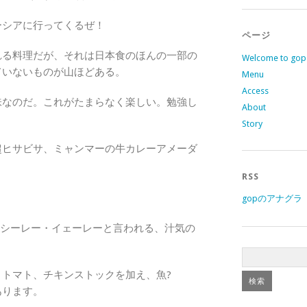
ーシアに行ってくるぜ！
ページ
れる料理だが、それは日本食のほんの一部の
Welcome to gop
ていないものが山ほどある。
Menu
Access
味なのだ。これがたまらなく楽しい。勉強し
About
Story
超ヒサビサ、ミャンマーの牛カレーアメーダ
RSS
！
gopのアナグラ 
はシーレー・イェーレーと言われる、汁気の
トマト、チキンストックを加え、魚?
あります。