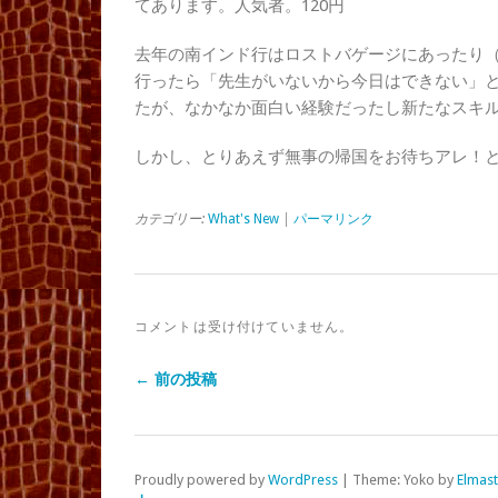
てあります。人気者。120円
去年の南インド行はロストバゲージにあったり（
行ったら「先生がいないから今日はできない」
たが、なかなか面白い経験だったし新たなスキ
しかし、とりあえず無事の帰国をお待ちアレ！とい
カテゴリー:
What's New
|
パーマリンク
コメントは受け付けていません。
← 前の投稿
Proudly powered by
WordPress
|
Theme: Yoko by
Elmas