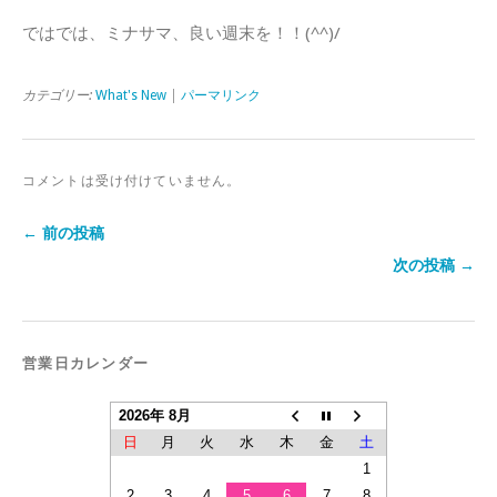
ではでは、ミナサマ、良い週末を！！(^^)/
カテゴリー:
What's New
|
パーマリンク
コメントは受け付けていません。
← 前の投稿
次の投稿 →
営業日カレンダー
2026年 8月
日
月
火
水
木
金
土
1
2
3
4
5
6
7
8