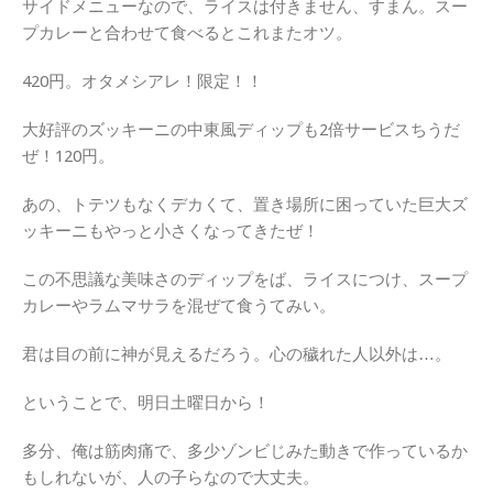
サイドメニューなので、ライスは付きません、すまん。スー
プカレーと合わせて食べるとこれまたオツ。
420円。オタメシアレ！限定！！
大好評のズッキーニの中東風ディップも2倍サービスちうだ
ぜ！120円。
あの、トテツもなくデカくて、置き場所に困っていた巨大ズ
ッキーニもやっと小さくなってきたぜ！
この不思議な美味さのディップをば、ライスにつけ、スープ
カレーやラムマサラを混ぜて食うてみい。
君は目の前に神が見えるだろう。心の穢れた人以外は…。
ということで、明日土曜日から！
多分、俺は筋肉痛で、多少ゾンビじみた動きで作っているか
もしれないが、人の子らなので大丈夫。