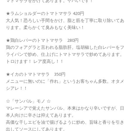
マトマサラをかけてあります。ヤバいです！
★ラムショルダーのトマトマサラ 420円
大人気！恐ろしい手間をかけ、脂と筋を丁寧に取り除いてあ
ります。柔らかくて臭みもなく美味い！
★鶏白レバーのトマトマサラ 280円
鶏のフォアグラと言われる脂肪肝。塩胡椒した白レバーをフ
ライパンで炒め、仕上げにトマトマサラで炒めてあります。
トロけます！ レア度高し！！
★イカのトマトマサラ 350円
メニューに無いのに「作れ」というお客ちゃん多数。オタメ
シアレ！！
☆「サンバル」モノ ☆
マレーシアで覚えたサンバル、本来はかなり辛いですが、日
本人向けに辛さは抑えてあります。
高価な干しエビを油で揚げるように炒め、旨味と香りを引き
出してソースにしてあります。