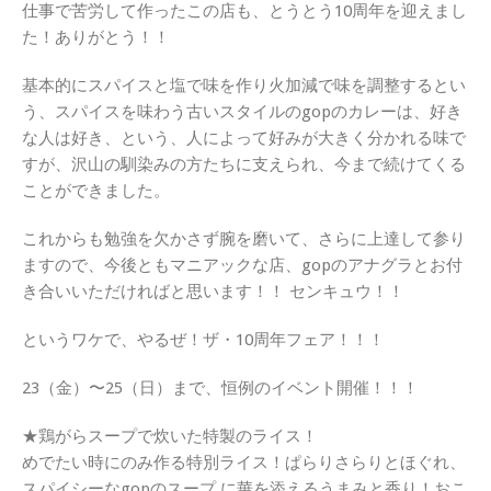
仕事で苦労して作ったこの店も、とうとう10周年を迎えまし
た！ありがとう！！
基本的にスパイスと塩で味を作り火加減で味を調整するとい
う、スパイスを味わう古いスタイルのgopのカレーは、好き
な人は好き、という、人によって好みが大きく分かれる味で
すが、沢山の馴染みの方たちに支えられ、今まで続けてくる
ことができました。
これからも勉強を欠かさず腕を磨いて、さらに上達して参り
ますので、今後ともマニアックな店、gopのアナグラとお付
き合いいただければと思います！！ センキュウ！！
というワケで、やるぜ！ザ・10周年フェア！！！
23（金）〜25（日）まで、恒例のイベント開催！！！
★鶏がらスープで炊いた特製のライス！
めでたい時にのみ作る特別ライス！ぱらりさらりとほぐれ、
スパイシーなgopのスープ に華を添えるうまみと香り！おこ