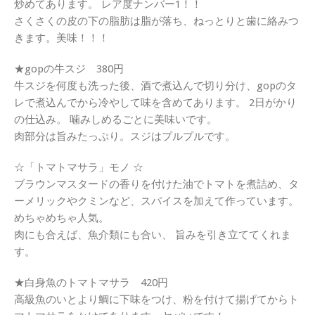
炒めてあります。 レア度ナンバー1！！
さくさくの皮の下の脂肪は脂が落ち、ねっとりと歯に絡みつ
きます。美味！！！
★gopの牛スジ 380円
牛スジを何度も洗った後、酒で煮込んで切り分け、gopのタ
レで煮込んでから冷やして味を含めてあります。 2日がかり
の仕込み。 噛みしめるごとに美味いです。
肉部分は旨みたっぷり。スジはプルプルです。
☆「トマトマサラ」モノ ☆
ブラウンマスタードの香りを付けた油でトマトを煮詰め、タ
ーメリックやクミンなど、スパイスを加えて作っています。
めちゃめちゃ人気。
肉にも合えば、魚介類にも合い、 旨みを引き立ててくれま
す。
★白身魚のトマトマサラ 420円
高級魚のいとより鯛に下味をつけ、粉を付けて揚げてからト