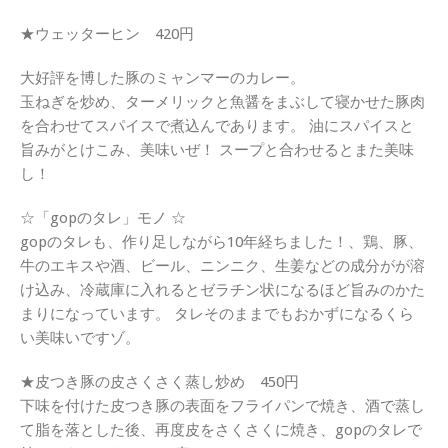
★ウェッターヒン 420円
大好評を博した豚のミャンマーのカレー。
玉ねぎを炒め、ターメリックと魚醤をまぶして寝かせた豚肉
を合わせてスパイスで煮込んであります。 油にスパイスと
旨みがとけこみ、美味いぜ！ スープと合わせるとまた美味
し！
☆「gopのタレ」モノ ☆
gopのタレも、作り足しながら10年経ちました！、鶏、豚、
牛のエキスや酒、ビール、ニンニク、生姜などの成分がが溶
け込み、冷蔵庫に入れるとゼラチン状になるほど旨みのかた
まりになっています。 タレそのままでもおかずになるくら
い美味いですゾ。
★皮つき豚の皮さくさく蒸し炒め 450円
下味を付けた皮つき豚の表面をフライパンで焼き、酒で蒸し
て脂を落とした後、再度皮をさくさくに焼き、gopのタレで